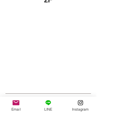
■株式会社HIDAホーム
Email
LINE
Instagram
【URL】　
https://www.hidahome.com
【住所】　宮崎県都城市高崎町大牟田
2103-24