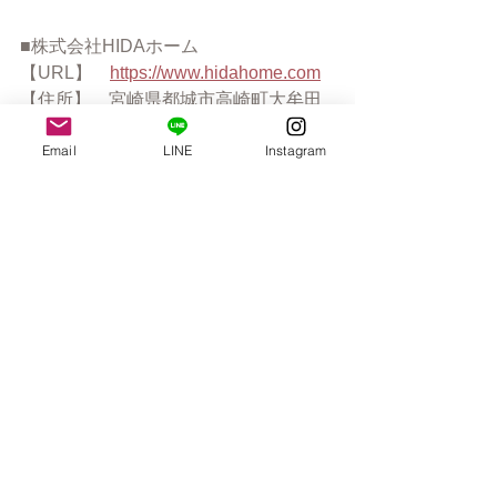
■株式会社HIDAホーム
【URL】　
https://www.hidahome.com
【住所】　宮崎県都城市高崎町大牟田
2103-24
Email
LINE
Instagram
【電話】　0986-62-0293
【営業時間】　午前9時-午後5時
【定休日】　　土・日曜日　祝日
【Mail】　　
info@hidahome.com