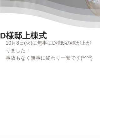
D様邸上棟式
10月8日(火)に無事にD様邸の棟が上が
りました！
事故もなく無事に終わり一安です(*^^*)