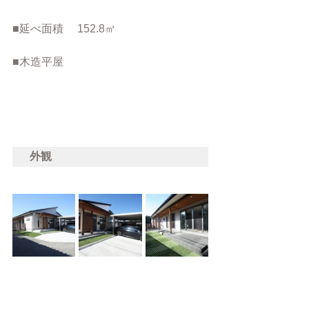
■延べ面積　 152.8㎡　
■木造平屋
外観