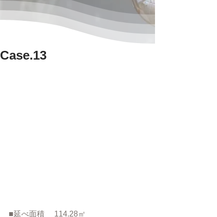
Case.13
■延べ面積　 114.28㎡　