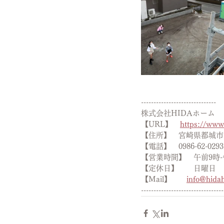
---------------------------
株式会社HIDAホーム
【URL】　
https://ww
【住所】　宮崎県都城市高
【電話】　0986-62-0293
【営業時間】　午前9時-
【定休日】　　日曜日
【Mail】　　
info@hida
---------------------------------