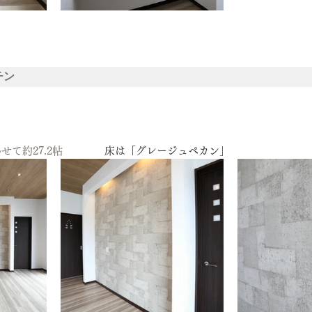
チン
せて約27.2帖　　　　
床は「グレージュペカン」