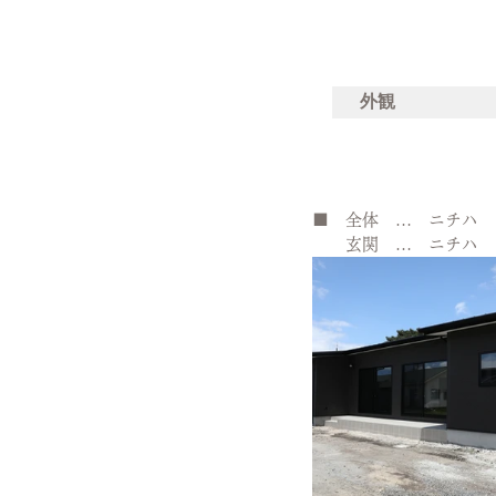
外観
■　全体　…　ニチハ　
　　玄関　…　ニチハ　