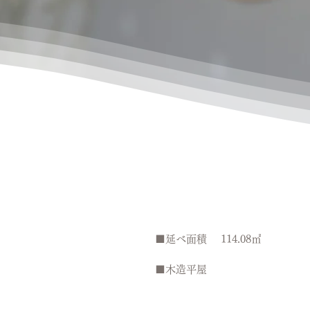
■延べ面積　 114.08㎡　
■木造平屋