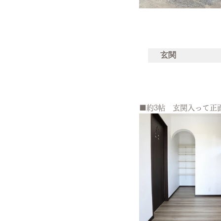
玄関
■約3帖　玄関入って正