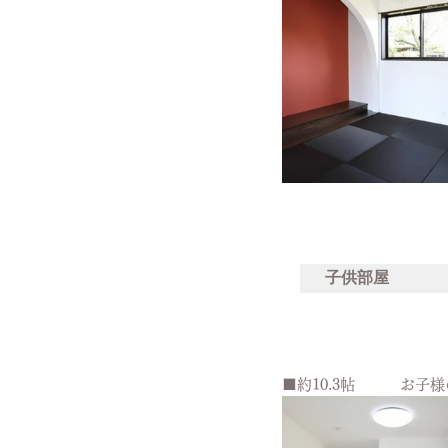
子供部屋
■約10.3帖　　　お