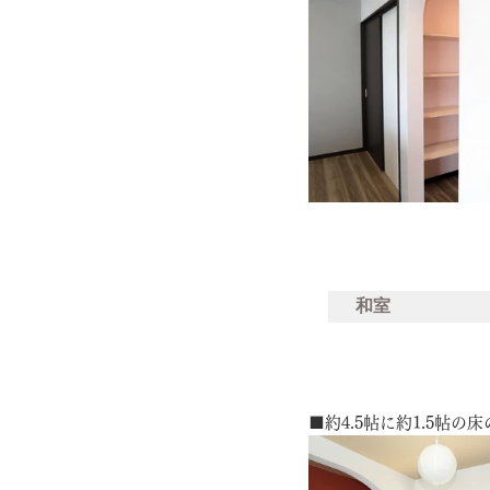
和室
■約4.5帖に約1.5帖の