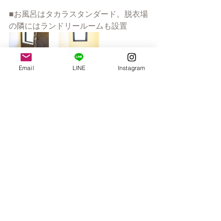
■お風呂はタカラスタンダード。脱衣場
の隣にはランドリールームも設置
Email
LINE
Instagram
------------------------------　お問い合わせ----
--------------------------
■株式会社HIDAホーム
【URL】　
https://www.hidahome.com
【住所】　宮崎県都城市高崎町大牟田
2103-24
【電話】　0986-62-0293
【営業時間】　午前9時-午後5時
【定休日】　　日曜日
【Mail】　　
info@hidahome.com
--------------------------------------------------------