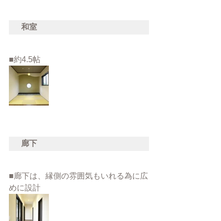
和室
■約4.5帖
廊下
■廊下は、縁側の雰囲気もいれる為に広
めに設計